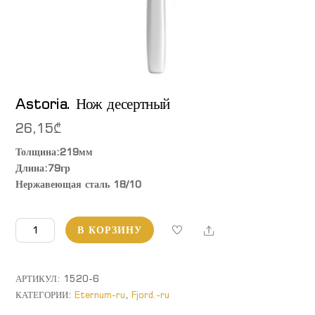
Astoria. Нож десертный
26,15
₾
Толщина:219мм
Длина:79гр
Нержавеющая сталь 18/10
Количество
Share
В КОРЗИНУ
товара
Astoria.
Нож
АРТИКУЛ:
1520-6
десертный
КАТЕГОРИИ:
Eternum-ru
,
Fjord.-ru