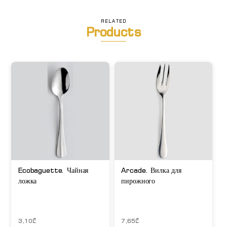
RELATED
Products
Ecobaguette. Чайная
Arcade. Вилка для
ложка
пирожного
3,10
₾
7,65
₾