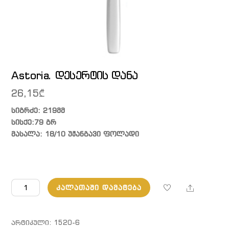
Astoria. დესერტის დანა
26,15
₾
სიგრძე: 219მმ
სისქე:79 გრ
მასალა: 18/10 უჟანგავი ფოლადი
რაოდენობა:
Share
ᲙᲐᲚᲐᲗᲐᲨᲘ ᲓᲐᲛᲐᲢᲔᲑᲐ
Astoria.
დესერტის
დანა
ᲐᲠᲢᲘᲙᲣᲚᲘ:
1520-6