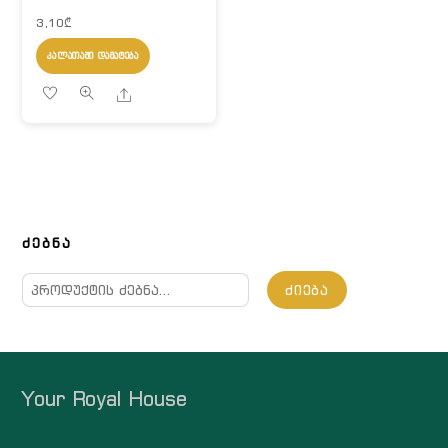
3,10
₾
ᲙᲐᲚᲐᲗᲐᲨᲘ ᲓᲐᲛᲐᲢᲔᲑᲐ
Share
ᲫᲔᲑᲜᲐ
ძებნა:
ᲫᲘᲔᲑᲐ
Your Royal House