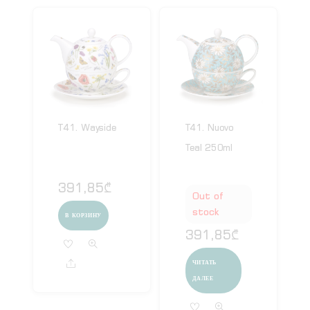
T41. Wayside
T41. Nuovo
Teal 250ml
391,85
₾
Out of
stock
В КОРЗИНУ
391,85
₾
Share
ЧИТАТЬ
ДАЛЕЕ