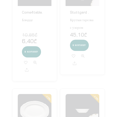
Come4table.
Stuttgard .
Блюдце
Круглая тарелка
с узором
Первоначальная
45,10
₾
10,85
₾
цена
6,40
₾
Текущая
составляла
цена:
В КОРЗИНУ
10,85₾.
6,40₾.
В КОРЗИНУ
Share
Share
-45%
-45%