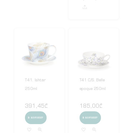
Share
T41. Ishtar
T41 C/S. Belle
250ml
epoque 250ml
391,45
₾
185,00
₾
В КОРЗИНУ
В КОРЗИНУ