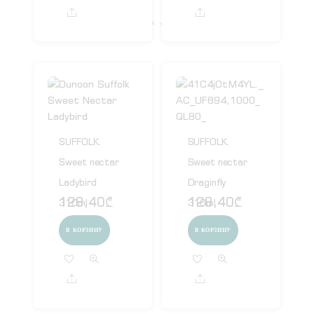
Share
Share
SUFFOLK.
SUFFOLK.
Sweet nectar
Sweet nectar
Ladybird
Draginfly
128,40
₾
128,40
₾
310ml
310ml
В КОРЗИНУ
В КОРЗИНУ
Share
Share