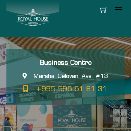
Skip
Men
to
content
Business Centre
Marshal Gelovani Ave. #13
+995 595 51 61 31