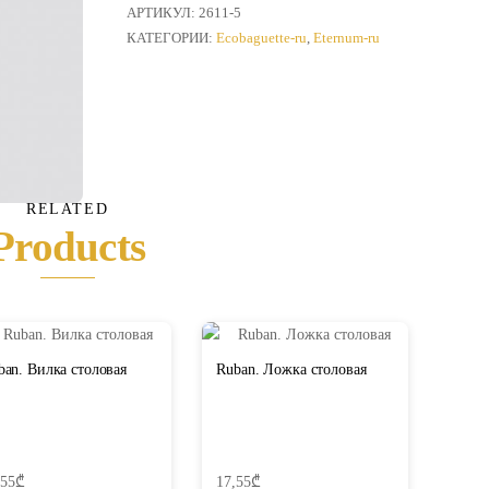
Нож
АРТИКУЛ:
2611-5
столовый
КАТЕГОРИИ:
Ecobaguette-ru
,
Eternum-ru
RELATED
Products
ban. Вилка столовая
Ruban. Ложка столовая
,55
₾
17,55
₾