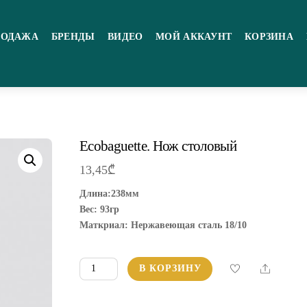
РОДАЖА
БРЕНДЫ
ВИДЕО
МОЙ АККАУНТ
КОРЗИНА
Ecobaguette. Нож столовый
13,45
₾
Длина:238мм
Вес: 93гр
Маткриал: Нержавеющая сталь 18/10
Количество
Share
В КОРЗИНУ
товара
Ecobaguette.