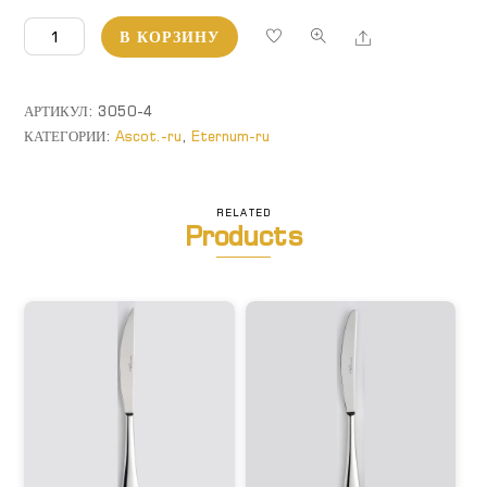
Количество
Share
В КОРЗИНУ
товара
Ascot.
Вилка
АРТИКУЛ:
3050-4
для
КАТЕГОРИИ:
Ascot.-ru
,
Eternum-ru
пирожного
RELATED
Products