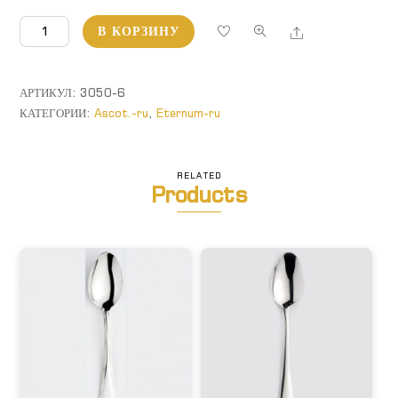
Количество
Share
В КОРЗИНУ
товара
Ascot.
Нож
АРТИКУЛ:
3050-6
столовый
КАТЕГОРИИ:
Ascot.-ru
,
Eternum-ru
RELATED
Products