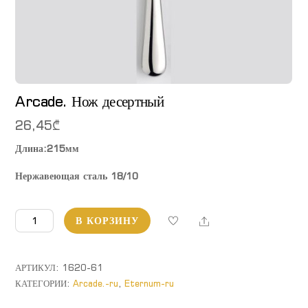
Arcade. Нож десертный
26,45
₾
Длина:215мм
Нержавеющая сталь 18/10
Количество
Share
В КОРЗИНУ
товара
Arcade.
Нож
АРТИКУЛ:
1620-61
десертный
КАТЕГОРИИ:
Arcade.-ru
,
Eternum-ru