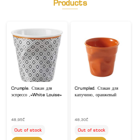
Products
Crumple. Стакан для
Crumpled. Стакан для
эспрессо ,»White Louise»
капучино, оранжевый
48,95
₾
48,30
₾
Out of stock
Out of stock