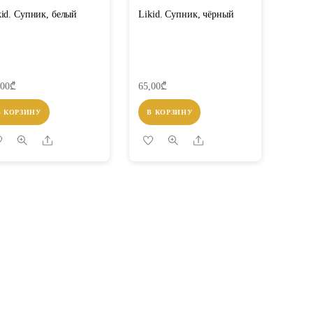
kid. Супник, белый
Likid. Супник, чёрный
,00
₾
65,00
₾
В КОРЗИНУ
В КОРЗИНУ
Share
Share