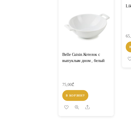
Li
65
Belle Cuisin.Котелок с
выпуклым днoм , белый
75,00
₾
В КОРЗИНУ
Share