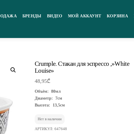
РОДАЖА
БРЕНДЫ
ВИДЕО
МОЙ АККАУНТ
КОРЗИНА
Crumple. Стакан для эспрессо ,»White
Louise»
48,95
₾
Объём: 80мл
Диаметр: 7см
Высота: 13,5см
Нет в наличии
АРТИКУЛ:
647648