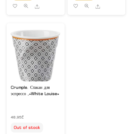
Share
Share
Crumple. Стакан для
эспрессо ,»White Louise»
48,95
₾
Out of stock