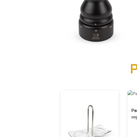
P
Pa
пе