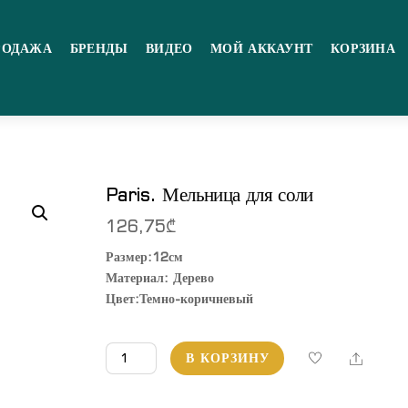
РОДАЖА
БРЕНДЫ
ВИДЕО
МОЙ АККАУНТ
КОРЗИНА
Paris. Мельница для соли
126,75
₾
Размер:12см
Материал: Дерево
Цвет:Темно-коричневый
Количество
Share
В КОРЗИНУ
товара
Paris.