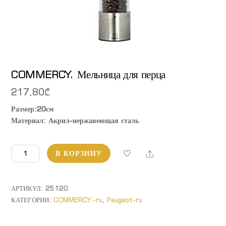
COMMERCY. Мельница для перца
217,80
₾
Размер:20см
Материал: Акрил-нержавеющая сталь
Количество
Share
В КОРЗИНУ
товара
COMMERCY.
Мельница
АРТИКУЛ:
25120
для
КАТЕГОРИИ:
COMMERCY.-ru
,
Peugeot-ru
перца