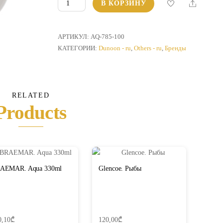
Количество
Share
В КОРЗИНУ
товара
Glencoe.
Водолей
АРТИКУЛ:
AQ-785-100
КАТЕГОРИИ:
Dunoon - ru
,
Others - ru
,
Бренды
RELATED
Products
AEMAR. Aqua 330ml
Glencoe. Рыбы
0,10
₾
120,00
₾