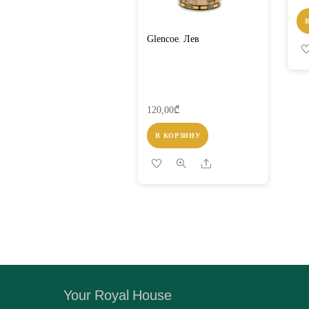
Glencoe. Лев
120,00
₾
В КОРЗИНУ
Share
Your Royal House