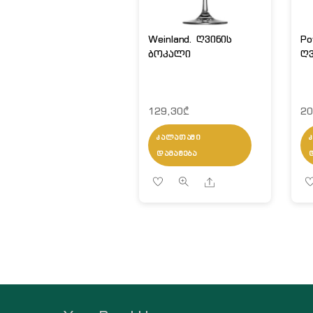
Weinland. ღვინის
Po
ბოკალი
ღვ
129,30
₾
20
ᲙᲐᲚᲐᲗᲐᲨᲘ
ᲓᲐᲛᲐᲢᲔᲑᲐ
Share