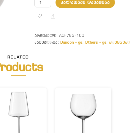
რაოდენობა:
ᲙᲐᲚᲐᲗᲐᲨᲘ ᲓᲐᲛᲐᲢᲔᲑᲐ
Glencoe.
მერწყული
Share
ᲐᲠᲢᲘᲙᲣᲚᲘ:
AQ-785-100
ᲙᲐᲢᲔᲒᲝᲠᲘᲐ:
Dunoon - ge
,
Others - ge
,
ბრენდები
RELATED
roducts