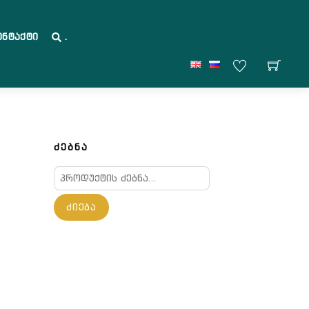
ონტაქტი
.
ᲫᲔᲑᲜᲐ
ძებნა:
ᲫᲘᲔᲑᲐ