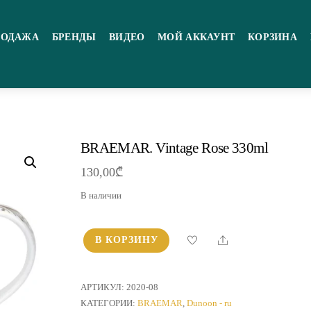
РОДАЖА
БРЕНДЫ
ВИДЕО
МОЙ АККАУНТ
КОРЗИНА
BRAEMAR. Vintage Rose 330ml
130,00
₾
В наличии
Share
В КОРЗИНУ
Количество
товара
BRAEMAR.
АРТИКУЛ:
2020-08
Vintage
КАТЕГОРИИ:
BRAEMAR
,
Dunoon - ru