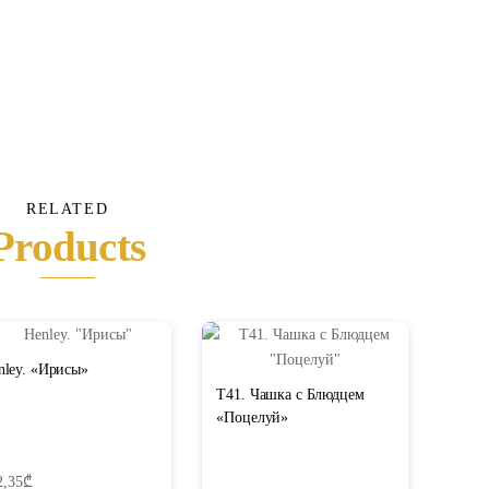
Rose
330ml
RELATED
Products
nley. «Ирисы»
T41. Чашка с Блюдцем
«Поцелуй»
2,35
₾