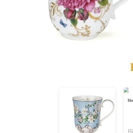
He
15