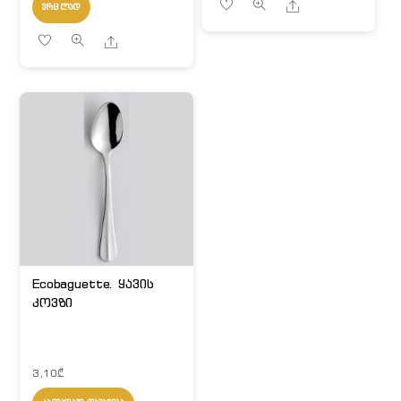
Share
ᲕᲠᲪᲚᲐᲓ
Share
Ecobaguette. ყავის
კოვზი
3,10
₾