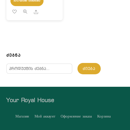
ᲙᲐᲚᲐᲗᲐᲨᲘ ᲓᲐᲛᲐᲢᲔᲑᲐ
Share
ᲫᲔᲑᲜᲐ
ძებნა:
ᲫᲘᲔᲑᲐ
Your Royal House
Магазин
Мой аккаунт
Оформление заказа
Корзина