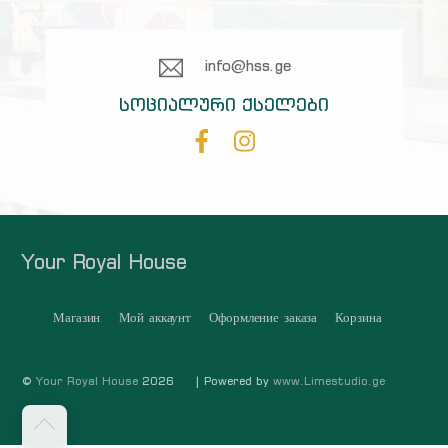
info@hss.ge
სოციალური ქსელები
Your Royal House
Магазин
Мой аккаунт
Оформление заказа
Корзина
©
Your Royal House
2026
| Powered by
www.Limestudio.ge
თავში