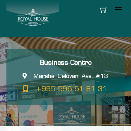
Skip
მენი
to
content
Business Centre
Marshal Gelovani Ave. #13
+995 595 51 61 31