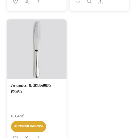
Share
Share
Arcade. დესერტის
დანა
26,45
₾
ᲙᲐᲚᲐᲗᲐᲨᲘ ᲓᲐᲛᲐᲢᲔᲑᲐ
Share