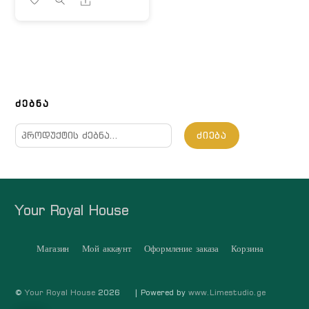
ᲫᲔᲑᲜᲐ
ძებნა:
ᲫᲘᲔᲑᲐ
Your Royal House
Магазин
Мой аккаунт
Оформление заказа
Корзина
©
Your Royal House
2026
| Powered by
www.Limestudio.ge