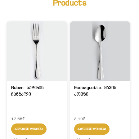
Products
Ruban. სუფრის
Ecobaguette. ყავის
ჩანგალი
კოვზი
17,55
₾
3,10
₾
ᲙᲐᲚᲐᲗᲐᲨᲘ ᲓᲐᲛᲐᲢᲔᲑᲐ
ᲙᲐᲚᲐᲗᲐᲨᲘ ᲓᲐᲛᲐᲢᲔᲑᲐ