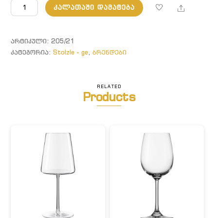
რაოდენობა:
Share
ᲙᲐᲚᲐᲗᲐᲨᲘ ᲓᲐᲛᲐᲢᲔᲑᲐ
არყის
ჭიქა
ᲐᲠᲢᲘᲙᲣᲚᲘ:
205/21
ᲙᲐᲢᲔᲒᲝᲠᲘᲐ:
Stolzle - ge
,
ბრენდები
RELATED
Products