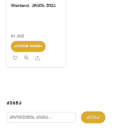
Weinland. არყის ჭიქა
81,30
₾
ᲙᲐᲚᲐᲗᲐᲨᲘ ᲓᲐᲛᲐᲢᲔᲑᲐ
Share
ᲫᲔᲑᲜᲐ
ძებნა:
ᲫᲘᲔᲑᲐ