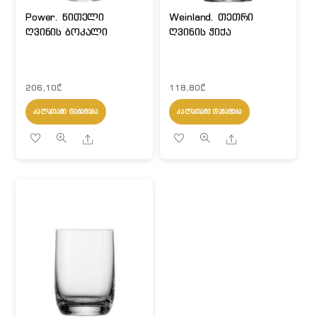
Power. წითელი
Weinland. თეთრი
ღვინის ბოკალი
ღვინის ჭიქა
206,10
₾
118,80
₾
ᲙᲐᲚᲐᲗᲐᲨᲘ ᲓᲐᲛᲐᲢᲔᲑᲐ
ᲙᲐᲚᲐᲗᲐᲨᲘ ᲓᲐᲛᲐᲢᲔᲑᲐ
Share
Share