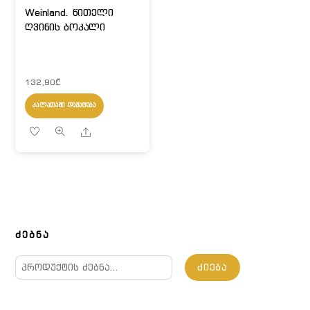
Weinland. წითელი
ღვინის ბოკალი
132,90
₾
ᲙᲐᲚᲐᲗᲐᲨᲘ ᲓᲐᲛᲐᲢᲔᲑᲐ
Share
ᲫᲔᲑᲜᲐ
ძებნა:
ᲫᲘᲔᲑᲐ