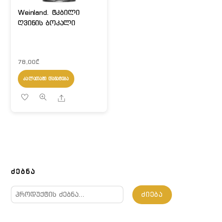
Weinland. ტკბილი
ღვინის ბოკალი
78,00
₾
ᲙᲐᲚᲐᲗᲐᲨᲘ ᲓᲐᲛᲐᲢᲔᲑᲐ
Share
ᲫᲔᲑᲜᲐ
ძებნა:
ᲫᲘᲔᲑᲐ