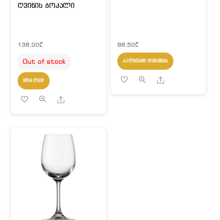
ღვინის ბოკალი
138,00
₾
88,50
₾
Out of stock
ᲙᲐᲚᲐᲗᲐᲨᲘ ᲓᲐᲛᲐᲢᲔᲑᲐ
Share
ᲕᲠᲪᲚᲐᲓ
Share