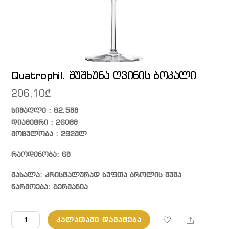
Quatrophil. შუშხუნა ღვინის ბოკალი
206,10
₾
სიმაღლე : 82.5მმ
დიამეტრი : 260მმ
მოცულობა : 292მლ
რაოდენობა: 6ც
მასალა: კრისტალურად სუფთა ბროლის შუშა
წარმოება: გერმანია
რაოდენობა:
Share
ᲙᲐᲚᲐᲗᲐᲨᲘ ᲓᲐᲛᲐᲢᲔᲑᲐ
Quatrophil.