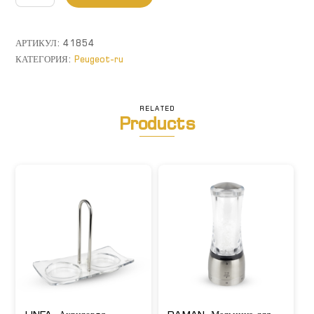
товара
Paris
Nature.
АРТИКУЛ:
41854
Набор
КАТЕГОРИЯ:
Peugeot-ru
мельниц
для
соли
RELATED
Products
и
перца