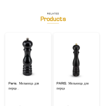
перца
RELATED
Products
Paris. Мельница для
PARIS. Мельница для
перца .
перца