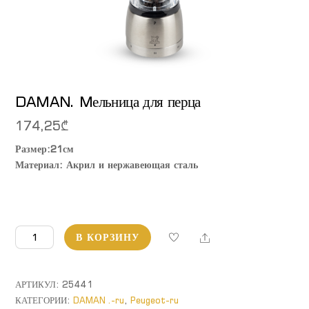
DAMAN. Mельница для перца
174,25
₾
Размер:21см
Материал: Акрил и нержавеющая сталь
Количество
Share
В КОРЗИНУ
товара
DAMAN.
Mельница
АРТИКУЛ:
25441
для
КАТЕГОРИИ:
DAMAN .-ru
,
Peugeot-ru