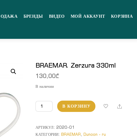
РОДАЖА
БРЕНДЫ
ВИДЕО
МОЙ АККАУНТ
КОРЗИНА
BRAEMAR. Zerzura 330ml
130,00
₾
В наличии
Количество
Share
В КОРЗИНУ
товара
BRAEMAR.
Zerzura
АРТИКУЛ:
2020-01
330ml
КАТЕГОРИИ:
BRAEMAR
,
Dunoon - ru