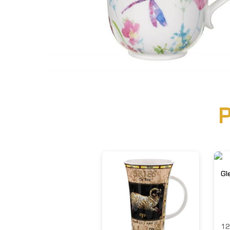
P
Gl
12