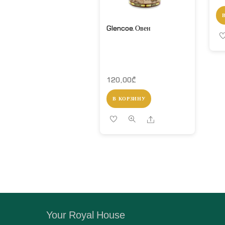
Glencoe.Овен
120,00
₾
В КОРЗИНУ
Share
Your Royal House