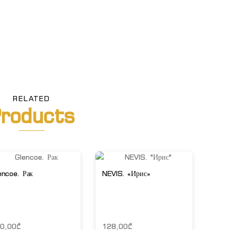
RELATED
roducts
encoe. Рак
NEVIS. «Ирис»
0,00
₾
128,00
₾