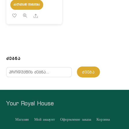
ᲙᲐᲚᲐᲗᲐᲨᲘ ᲓᲐᲛᲐᲢᲔᲑᲐ
Share
ᲫᲔᲑᲜᲐ
ძებნა:
ᲫᲘᲔᲑᲐ
Your Royal House
Магазин
Мой аккаунт
Оформление заказа
Корзина