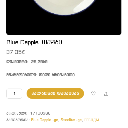
Blue Dapple. თეფში
37,35
₾
დიამეტრი:  25,25სმ

მწარმოებელი: დიდი ბრიტანეთი
რაოდენობა:
Share
ᲙᲐᲚᲐᲗᲐᲨᲘ ᲓᲐᲛᲐᲢᲔᲑᲐ
Blue
Dapple.
თეფში
ᲐᲠᲢᲘᲙᲣᲚᲘ:
17100566
ᲙᲐᲢᲔᲒᲝᲠᲘᲐ:
Blue Dapple -ge
,
Steelite -ge
,
БРЕНДЫ