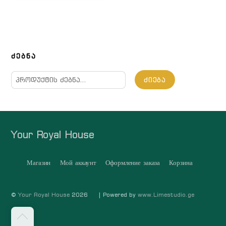
ᲫᲔᲑᲜᲐ
ძებნა:
ᲫᲘᲔᲑᲐ
Your Royal House
Магазин
Мой аккаунт
Оформление заказа
Корзина
©
Your Royal House
2026
| Powered by
www.Limestudio.ge
თავში