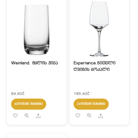
Weinland. წყლის ჭიქა
Experience.წითელი
ღვინის ბოკალი
84,90
₾
185,40
₾
ᲙᲐᲚᲐᲗᲐᲨᲘ ᲓᲐᲛᲐᲢᲔᲑᲐ
ᲙᲐᲚᲐᲗᲐᲨᲘ ᲓᲐᲛᲐᲢᲔᲑᲐ
Share
Share