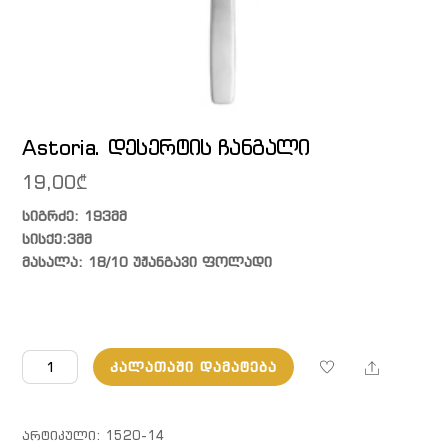
Astoria. დესერტის ჩანგალი
19,00
₾
სიგრძე: 193მმ
სისქე:3მმ
მასალა: 18/10 უჟანგავი ფოლადი
რაოდენობა:
Share
ᲙᲐᲚᲐᲗᲐᲨᲘ ᲓᲐᲛᲐᲢᲔᲑᲐ
Astoria.
დესერტის
ჩანგალი
ᲐᲠᲢᲘᲙᲣᲚᲘ:
1520-14