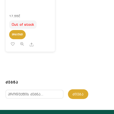
17,55
₾
Out of stock
ᲕᲠᲪᲚᲐᲓ
Share
ᲫᲔᲑᲜᲐ
ძებნა:
ᲫᲘᲔᲑᲐ