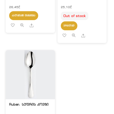
26,45
₾
25,10
₾
Out of stock
ᲙᲐᲚᲐᲗᲐᲨᲘ ᲓᲐᲛᲐᲢᲔᲑᲐ
Share
ᲕᲠᲪᲚᲐᲓ
Share
Ruban. სუფრის კოვზი