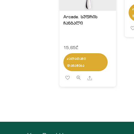
Arcade. სუფრის
ჩანგალი
15,65
₾
ᲙᲐᲚᲐᲗᲐᲨᲘ
ᲓᲐᲛᲐᲢᲔᲑᲐ
Share