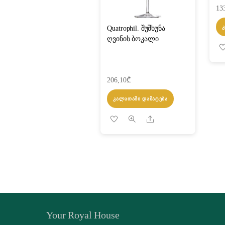
13
Quatrophil. შუშხუნა
ღვინის ბოკალი
206,10
₾
ᲙᲐᲚᲐᲗᲐᲨᲘ ᲓᲐᲛᲐᲢᲔᲑᲐ
Share
Your Royal House