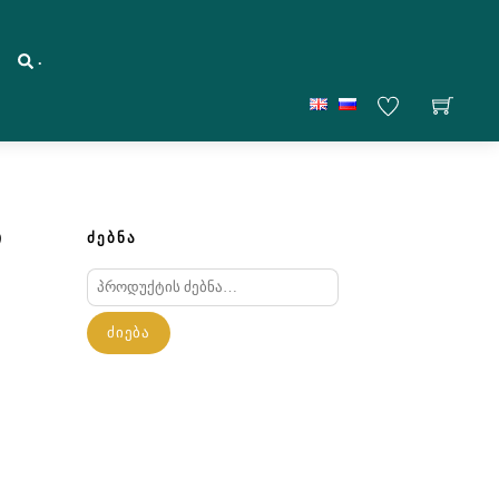
.
ი
ᲫᲔᲑᲜᲐ
ძებნა:
ᲫᲘᲔᲑᲐ