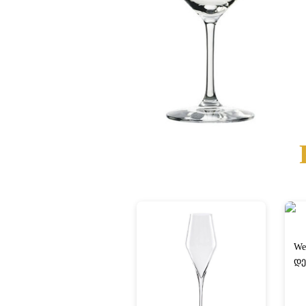
We
დე