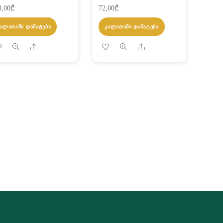
3,00
₾
72,00
₾
ᲙᲐᲚᲐᲗᲐᲨᲘ ᲓᲐᲛᲐᲢᲔᲑᲐ
ᲙᲐᲚᲐᲗᲐᲨᲘ ᲓᲐᲛᲐᲢᲔᲑᲐ
Share
Share