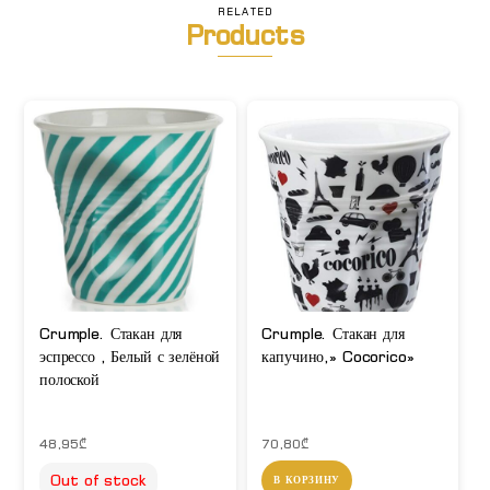
RELATED
Products
Crumple. Стакан для
Crumple. Стакан для
эспрессо , Белый с зелёной
капучино,» Cocorico»
полоской
48,95
₾
70,80
₾
Out of stock
В КОРЗИНУ