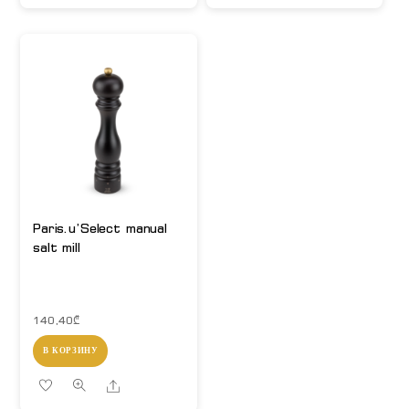
Paris.u’Select manual
salt mill
140,40
₾
В КОРЗИНУ
Share