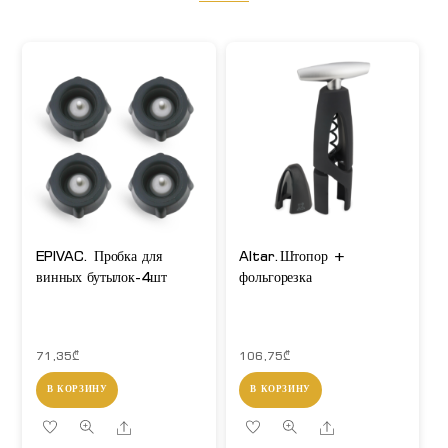
EPIVAC. Пробка для
Altar.Штопор +
винных бутылок-4шт
фольгорезка
71,35
₾
106,75
₾
В КОРЗИНУ
В КОРЗИНУ
Share
Share