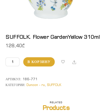
SUFFOLK. Flower GardenYellow 310ml
128,40
₾
Количество
Share
В КОРЗИНУ
товара
SUFFOLK.
Flower
АРТИКУЛ:
186-771
GardenYellow
КАТЕГОРИИ:
Dunoon - ru
,
SUFFOLK
310ml
RELATED
Products