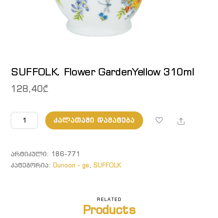
SUFFOLK. Flower GardenYellow 310ml
128,40
₾
რაოდენობა:
Share
ᲙᲐᲚᲐᲗᲐᲨᲘ ᲓᲐᲛᲐᲢᲔᲑᲐ
SUFFOLK.
Flower
GardenYellow
ᲐᲠᲢᲘᲙᲣᲚᲘ:
186-771
310ml
ᲙᲐᲢᲔᲒᲝᲠᲘᲐ:
Dunoon - ge
,
SUFFOLK
RELATED
Products