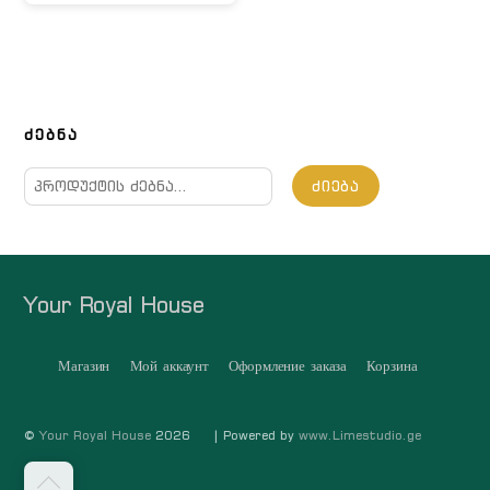
ᲫᲔᲑᲜᲐ
ძებნა:
ᲫᲘᲔᲑᲐ
Your Royal House
Магазин
Мой аккаунт
Оформление заказа
Корзина
©
Your Royal House
2026
| Powered by
www.Limestudio.ge
თავში