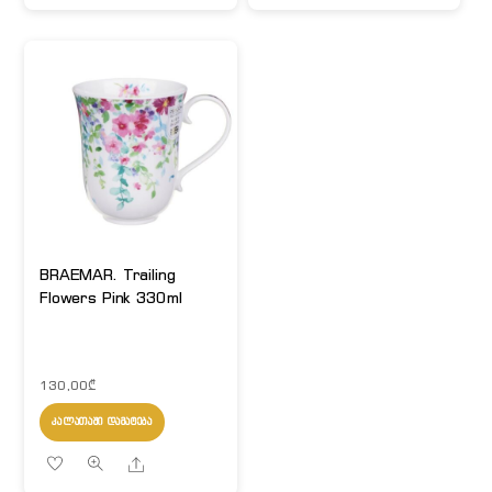
BRAEMAR. Trailing
Flowers Pink 330ml
130,00
₾
ᲙᲐᲚᲐᲗᲐᲨᲘ ᲓᲐᲛᲐᲢᲔᲑᲐ
Share