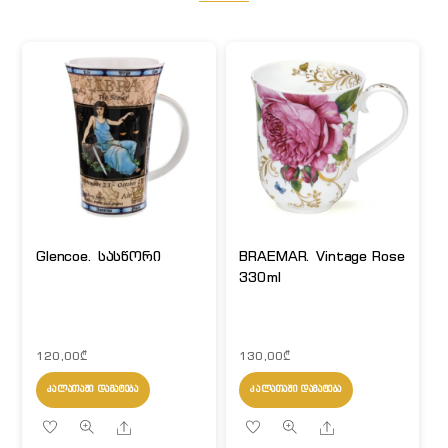
Glencoe. სასწორი
BRAEMAR. Vintage Rose
330ml
120,00
₾
130,00
₾
ᲙᲐᲚᲐᲗᲐᲨᲘ ᲓᲐᲛᲐᲢᲔᲑᲐ
ᲙᲐᲚᲐᲗᲐᲨᲘ ᲓᲐᲛᲐᲢᲔᲑᲐ
Share
Share