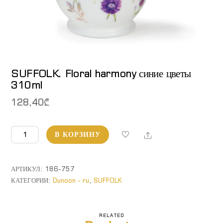
SUFFOLK. Floral harmony синие цветы
310ml
128,40
₾
Количество
Share
В КОРЗИНУ
товара
SUFFOLK.
Floral
АРТИКУЛ:
186-757
harmony
КАТЕГОРИИ:
Dunoon - ru
,
SUFFOLK
синие
цветы
310ml
RELATED