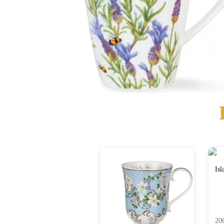
Is
20