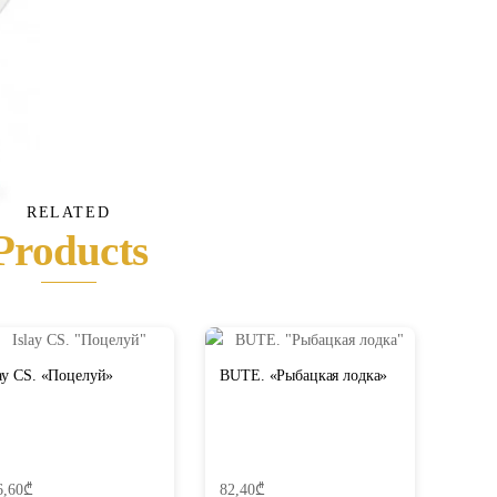
RELATED
Products
lay CS. «Поцелуй»
BUTE. «Рыбацкая лодка»
6,60
₾
82,40
₾