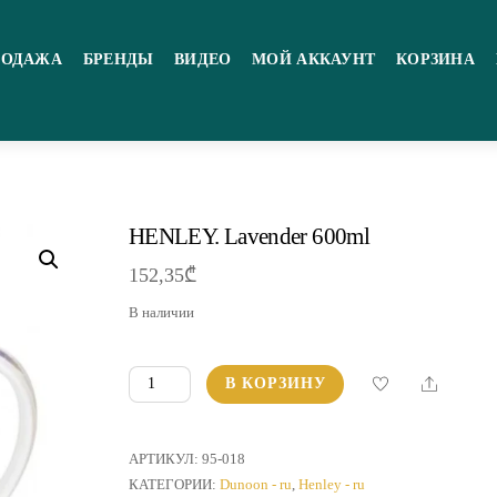
РОДАЖА
БРЕНДЫ
ВИДЕО
МОЙ АККАУНТ
КОРЗИНА
HENLEY. Lavender 600ml
152,35
₾
В наличии
Количество
Share
В КОРЗИНУ
товара
HENLEY.
Lavender
АРТИКУЛ:
95-018
600ml
КАТЕГОРИИ:
Dunoon - ru
,
Henley - ru