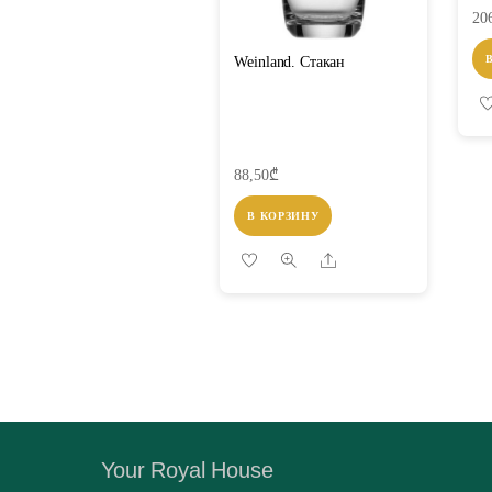
20
Weinland. Стакан
88,50
₾
В КОРЗИНУ
Share
Your Royal House