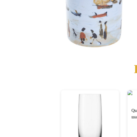
Qua
ша