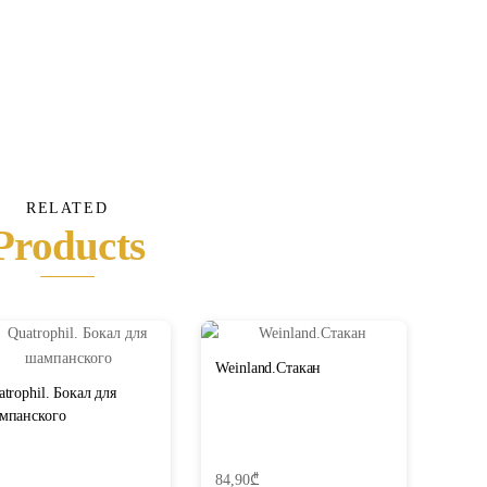
RELATED
Products
Weinland.Стакан
trophil. Бокал для
мпанского
84,90
₾