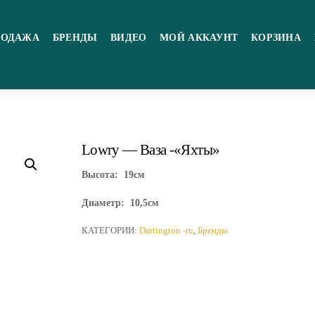
РОДАЖА
БРЕНДЫ
ВИДЕО
МОЙ АККАУНТ
КОРЗИНА
Lowry — Ваза -«Яхты»
Высота: 19см
Диаметр: 10,5см
КАТЕГОРИИ:
Dartington -ru
,
Бренды