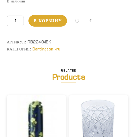
В наличии
Количество
Share
В КОРЗИНУ
товара
Deauville.
Ведёрко
АРТИКУЛ:
RB2240/IBK
для
КАТЕГОРИЯ:
Dartington -ru
льда
RELATED
Products