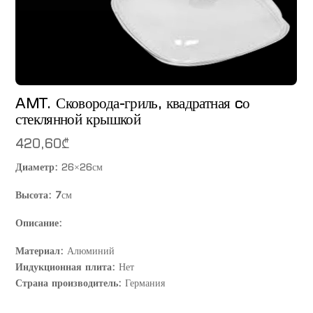
AMT. Сковорода-гриль, квадратная cо
стеклянной крышкой
420,60
₾
Диаметр:
26×26см
Высота: 7
см
Описание:
Материал:
Алюминий
Индукционная плита:
Нет
Страна производитель:
Германия