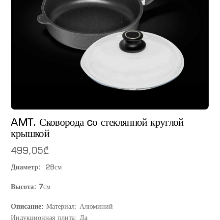
AMT. Сковорода cо стеклянной круглой
крышкой
499,05
₾
Диаметр:
28см
Высота: 7
см
Описание:
Материал: Алюминий
Индукционная плита: Да