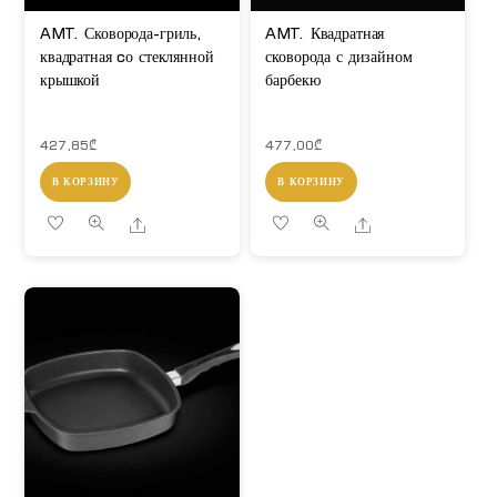
AMT. Сковорода-гриль,
AMT. Квадратная
квадратная cо стеклянной
сковорода с дизайном
крышкой
барбекю
427,85
₾
477,00
₾
В КОРЗИНУ
В КОРЗИНУ
Share
Share