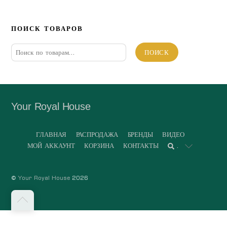
ПОИСК ТОВАРОВ
Искать:
ПОИСК
Your Royal House
ГЛАВНАЯ
РАСПРОДАЖА
БРЕНДЫ
ВИДЕО
МОЙ АККАУНТ
КОРЗИНА
КОНТАКТЫ
.
©
Your Royal House
2026
Back
to