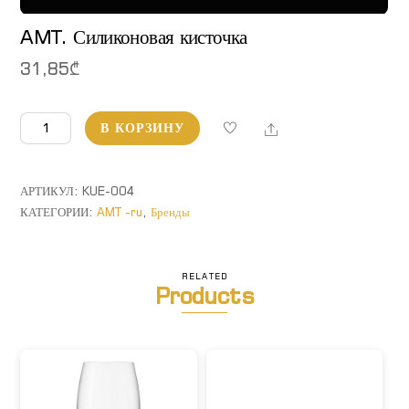
AMT. Силиконовая кисточка
31,85
₾
Количество
Share
В КОРЗИНУ
товара
AMT.
Силиконовая
АРТИКУЛ:
KUE-004
кисточка
КАТЕГОРИИ:
AMT -ru
,
Бренды
RELATED
Products