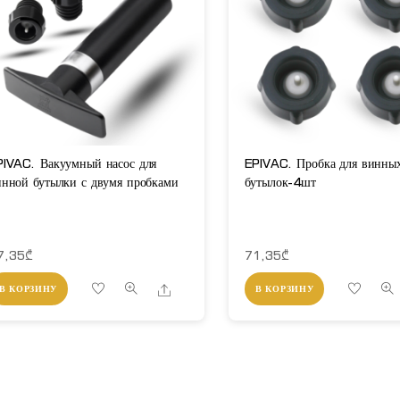
PIVAC. Вакуумный насос для
EPIVAC. Пробка для винны
инной бутылки с двумя пробками
бутылок-4шт
7,35
₾
71,35
₾
Share
В КОРЗИНУ
В КОРЗИНУ