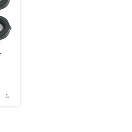
х
Share