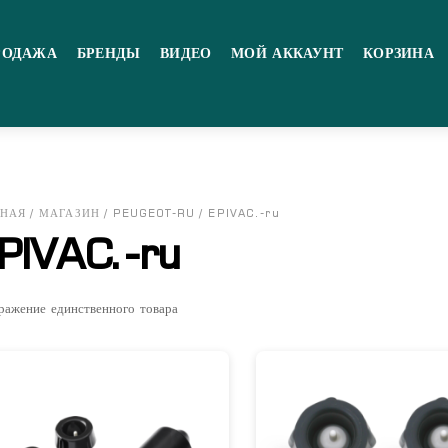
РОДАЖА
БРЕНДЫ
ВИДЕО
МОЙ АККАУНТ
КОРЗИНА
ВНАЯ
/
МАГАЗИН
/
PEUGEOT-RU
/ EPIVAC.-ru
PIVAC.-ru
ражение единственного товара