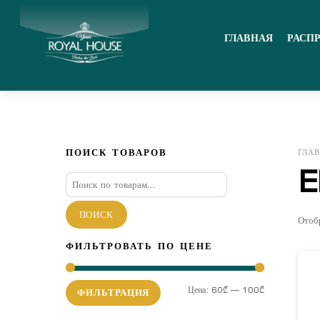
Skip
Menu
to
ГЛАВНАЯ
РАСП
content
ПОИСК ТОВАРОВ
ГЛА
E
Искать:
ПОИСК
Отоб
ФИЛЬТРОВАТЬ ПО ЦЕНЕ
Минимальная
Максимальная
Цена:
60₾
—
100₾
ФИЛЬТРАЦИЯ
цена
цена