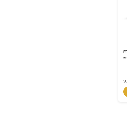
E
в
9