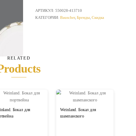
Stuttgard
.
АРТИКУЛ:
550028-413710
Круглая
КАТЕГОРИИ:
Bauscher
,
Бренды
,
Скидка
тарелка
с
узором
RELATED
Products
inland. Бокал для
Weinland. Бокал для
ртвейна
шампанского