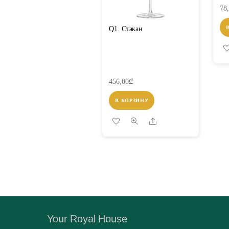
78
Q1. Стакан
456,00
₾
В КОРЗИНУ
Share
Your Royal House