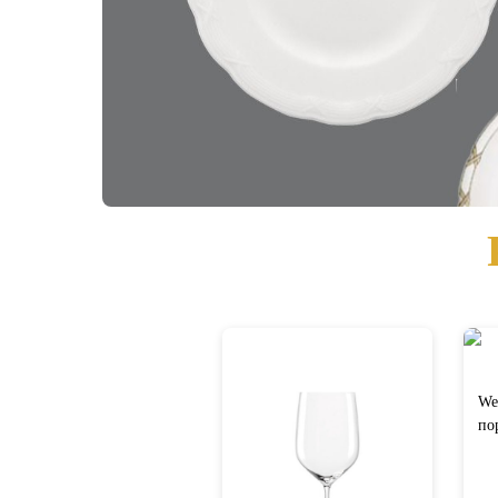
We
по