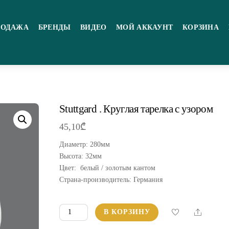
РОДАЖА
БРЕНДЫ
ВИДЕО
МОЙ АККАУНТ
КОРЗИНА
Stuttgard . Круглая тарелка с узором
45,10
₾
Диаметр: 280мм
Высота: 32мм
Цвет: белый / золотым кантом
Страна-производитель: Германия
Количество
Share
В КОРЗИНУ
товара