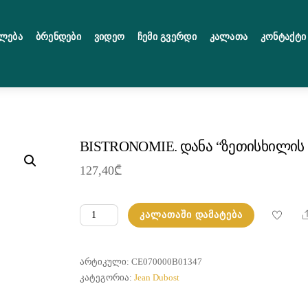
ლება
Ბრენდები
Ვიდეო
Ჩემი Გვერდი
Კალათა
Კონტაქტი
BISTRONOMIE. დანა “ზეთისხილის 
127,40
₾
რაოდენობა:
ᲙᲐᲚᲐᲗᲐᲨᲘ ᲓᲐᲛᲐᲢᲔᲑᲐ
BISTRONOMIE.
დანა
"ზეთისხილის
ᲐᲠᲢᲘᲙᲣᲚᲘ:
CE070000B01347
ხე"
ᲙᲐᲢᲔᲒᲝᲠᲘᲐ:
Jean Dubost