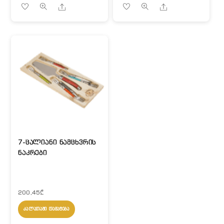
Share
Share
7-ცალიანი ნამცხვრის
ნაკრები
200,45
₾
ᲙᲐᲚᲐᲗᲐᲨᲘ ᲓᲐᲛᲐᲢᲔᲑᲐ