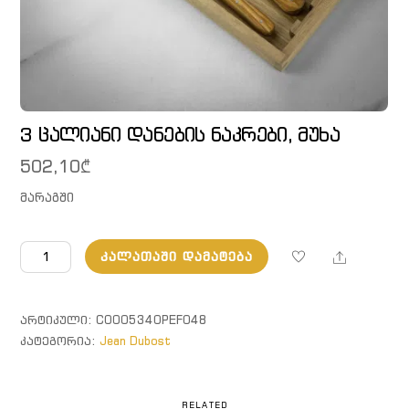
3 ცალიანი დანების ნაკრები, მუხა
502,10
₾
მარაგში
რაოდენობა:
Share
ᲙᲐᲚᲐᲗᲐᲨᲘ ᲓᲐᲛᲐᲢᲔᲑᲐ
3
ცალიანი
დანების
ᲐᲠᲢᲘᲙᲣᲚᲘ:
C0005340PEF048
ნაკრები,
ᲙᲐᲢᲔᲒᲝᲠᲘᲐ:
Jean Dubost
მუხა
RELATED