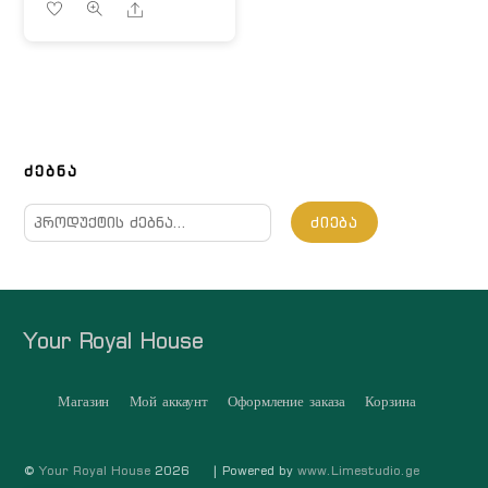
Share
ᲫᲔᲑᲜᲐ
ძებნა:
ᲫᲘᲔᲑᲐ
Your Royal House
Магазин
Мой аккаунт
Оформление заказа
Корзина
©
Your Royal House
2026
| Powered by
www.Limestudio.ge