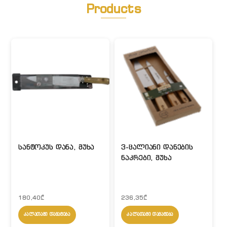
Products
სანტოკუს დანა, მუხა
3-ცალიანი დანების
ნაკრები, მუხა
180,40
₾
236,35
₾
ᲙᲐᲚᲐᲗᲐᲨᲘ ᲓᲐᲛᲐᲢᲔᲑᲐ
ᲙᲐᲚᲐᲗᲐᲨᲘ ᲓᲐᲛᲐᲢᲔᲑᲐ