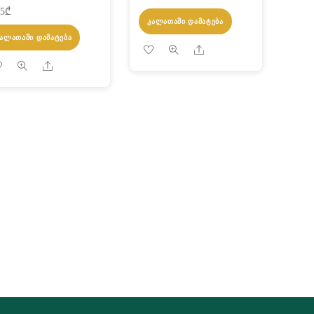
65
₾
ᲙᲐᲚᲐᲗᲐᲨᲘ ᲓᲐᲛᲐᲢᲔᲑᲐ
ᲙᲐᲚᲐᲗᲐᲨᲘ ᲓᲐᲛᲐᲢᲔᲑᲐ
Share
Share