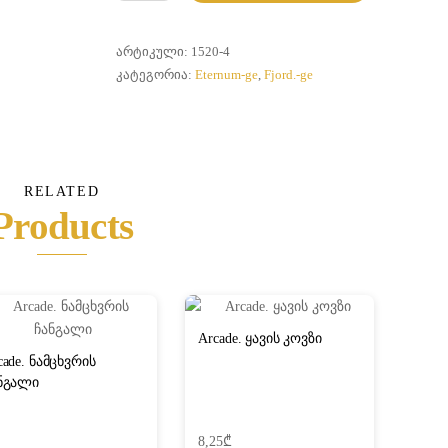
Astoria.
ნამცხვრის
ჩანგალი
ᲐᲠᲢᲘᲙᲣᲚᲘ:
1520-4
ᲙᲐᲢᲔᲒᲝᲠᲘᲐ:
Eternum-ge
,
Fjord.-ge
RELATED
Products
Arcade. ყავის კოვზი
cade. ნამცხვრის
ნგალი
8,25
₾