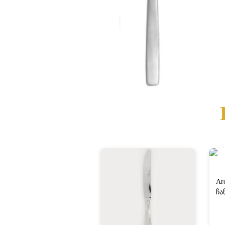
Ar
ჩა