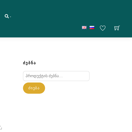
.
ᲫᲔᲑᲜᲐ
ძებნა:
ᲫᲘᲔᲑᲐ
Share