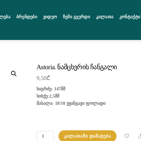
ლება
Ბრენდები
Ვიდეო
Ჩემი Გვერდი
Კალათა
Კონტაქტი
Astoria. ნამცხვრის ჩანგალი
9,50
₾
სიგრძე: 147მმ
სისქე:2,5მმ
მასალა: 18/10 უჟანგავი ფოლადი
რაოდენობა:
ᲙᲐᲚᲐᲗᲐᲨᲘ ᲓᲐᲛᲐᲢᲔᲑᲐ