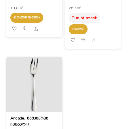
18,30
₾
25,10
₾
Out of stock
ᲙᲐᲚᲐᲗᲐᲨᲘ ᲓᲐᲛᲐᲢᲔᲑᲐ
Share
ᲕᲠᲪᲚᲐᲓ
Share
Arcade. ნამცხვრის
ჩანგალი