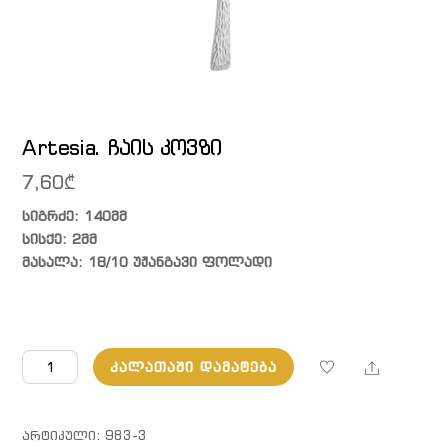
Artesia. ჩაის კოვზი
7,60
₾
სიგრძე: 140მმ
სისქე: 2მმ
მასალა: 18/10 უჟანგავი ფოლადი
რაოდენობა:
Share
ᲙᲐᲚᲐᲗᲐᲨᲘ ᲓᲐᲛᲐᲢᲔᲑᲐ
Artesia.
ჩაის
კოვზი
ᲐᲠᲢᲘᲙᲣᲚᲘ:
983-3