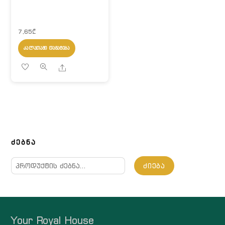
7,65
₾
ᲙᲐᲚᲐᲗᲐᲨᲘ ᲓᲐᲛᲐᲢᲔᲑᲐ
Share
ᲫᲔᲑᲜᲐ
ძებნა:
ᲫᲘᲔᲑᲐ
Your Royal House