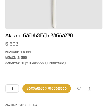
Alaska. ნამცხვრის ჩანგალი
6,60
₾
სიგრძე: 143მმ
სისქე: 2.5მმ
მასალა: 18/10 უჟანგავი ფოლადი
რაოდენობა:
Share
ᲙᲐᲚᲐᲗᲐᲨᲘ ᲓᲐᲛᲐᲢᲔᲑᲐ
Alaska.
ნამცხვრის
ჩანგალი
ᲐᲠᲢᲘᲙᲣᲚᲘ:
2080-4