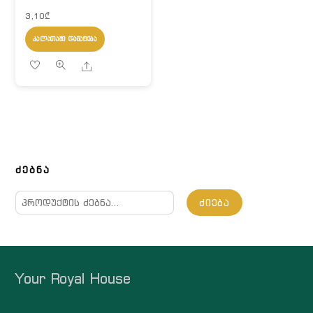
3,10
₾
ᲙᲐᲚᲐᲗᲐᲨᲘ ᲓᲐᲛᲐᲢᲔᲑᲐ
Share
ᲫᲔᲑᲜᲐ
ძებნა:
ᲫᲘᲔᲑᲐ
Your Royal House