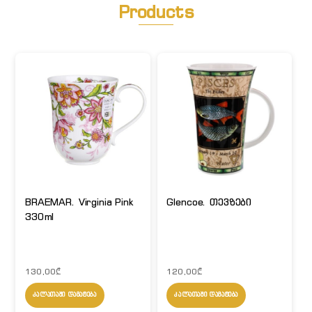
Products
BRAEMAR. Virginia Pink
Glencoe. თევზები
330ml
130,00
₾
120,00
₾
ᲙᲐᲚᲐᲗᲐᲨᲘ ᲓᲐᲛᲐᲢᲔᲑᲐ
ᲙᲐᲚᲐᲗᲐᲨᲘ ᲓᲐᲛᲐᲢᲔᲑᲐ