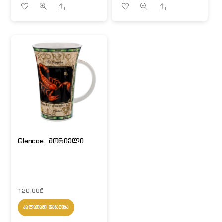
Share
Share
Glencoe. მორიელი
120,00
₾
ᲙᲐᲚᲐᲗᲐᲨᲘ ᲓᲐᲛᲐᲢᲔᲑᲐ