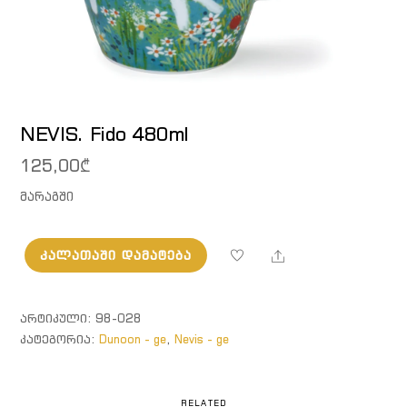
NEVIS. Fido 480ml
125,00
₾
მარაგში
Share
ᲙᲐᲚᲐᲗᲐᲨᲘ ᲓᲐᲛᲐᲢᲔᲑᲐ
რაოდენობა:
NEVIS.
Fido
ᲐᲠᲢᲘᲙᲣᲚᲘ:
98-028
480ml
ᲙᲐᲢᲔᲒᲝᲠᲘᲐ:
Dunoon - ge
,
Nevis - ge
RELATED