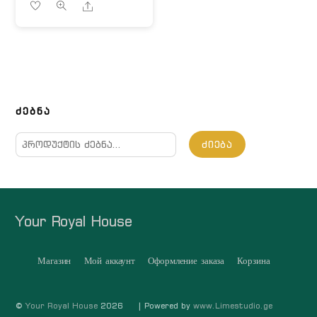
Share
ᲫᲔᲑᲜᲐ
ძებნა:
ᲫᲘᲔᲑᲐ
Your Royal House
Магазин
Мой аккаунт
Оформление заказа
Корзина
©
Your Royal House
2026
| Powered by
www.Limestudio.ge