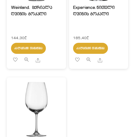
Weinland. ცქრიალა
Experience.წითელი
ღვინის ბოკალი
ღვინის ბოკალი
144,30
₾
185,40
₾
ᲙᲐᲚᲐᲗᲐᲨᲘ ᲓᲐᲛᲐᲢᲔᲑᲐ
ᲙᲐᲚᲐᲗᲐᲨᲘ ᲓᲐᲛᲐᲢᲔᲑᲐ
Share
Share