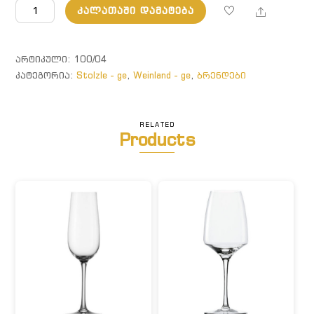
რაოდენობა:
Share
ᲙᲐᲚᲐᲗᲐᲨᲘ ᲓᲐᲛᲐᲢᲔᲑᲐ
Weinland.
ტკბილი
ღვინის
ᲐᲠᲢᲘᲙᲣᲚᲘ:
100/04
ბოკალი
ᲙᲐᲢᲔᲒᲝᲠᲘᲐ:
Stolzle - ge
,
Weinland - ge
,
ბრენდები
RELATED
Products