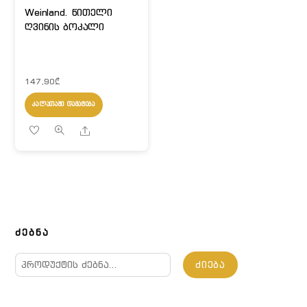
Weinland. წითელი
ღვინის ბოკალი
147,90
₾
ᲙᲐᲚᲐᲗᲐᲨᲘ ᲓᲐᲛᲐᲢᲔᲑᲐ
Share
ᲫᲔᲑᲜᲐ
ძებნა:
ᲫᲘᲔᲑᲐ