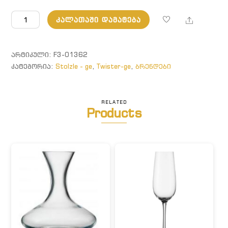
რაოდენობა:
Share
ᲙᲐᲚᲐᲗᲐᲨᲘ ᲓᲐᲛᲐᲢᲔᲑᲐ
Twister.
ზოლიანი
ჭიქა,
ᲐᲠᲢᲘᲙᲣᲚᲘ:
F3-01362
სალათისფერი
ᲙᲐᲢᲔᲒᲝᲠᲘᲐ:
Stolzle - ge
,
Twister-ge
,
ბრენდები
RELATED
Products