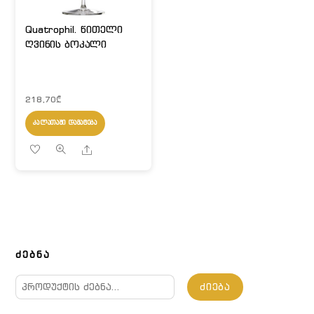
Quatrophil. წითელი
ღვინის ბოკალი
218,70
₾
ᲙᲐᲚᲐᲗᲐᲨᲘ ᲓᲐᲛᲐᲢᲔᲑᲐ
Share
ᲫᲔᲑᲜᲐ
ძებნა:
ᲫᲘᲔᲑᲐ