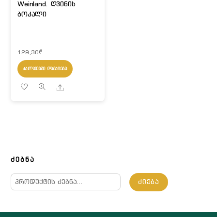
Weinland. ღვინის
ბოკალი
129,30
₾
ᲙᲐᲚᲐᲗᲐᲨᲘ ᲓᲐᲛᲐᲢᲔᲑᲐ
Share
ᲫᲔᲑᲜᲐ
ძებნა:
ᲫᲘᲔᲑᲐ