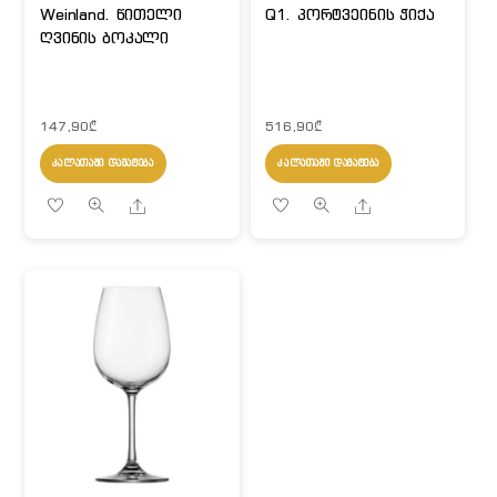
Weinland. წითელი
Q1. პორტვეინის ჭიქა
ღვინის ბოკალი
147,90
₾
516,90
₾
ᲙᲐᲚᲐᲗᲐᲨᲘ ᲓᲐᲛᲐᲢᲔᲑᲐ
ᲙᲐᲚᲐᲗᲐᲨᲘ ᲓᲐᲛᲐᲢᲔᲑᲐ
Share
Share