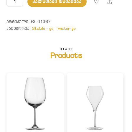
Share
ᲙᲐᲚᲐᲗᲐᲨᲘ ᲓᲐᲛᲐᲢᲔᲑᲐ
Twister.
ზოლიანი
ჭიქა,
ᲐᲠᲢᲘᲙᲣᲚᲘ:
F3-01367
დაბინდული
ᲙᲐᲢᲔᲒᲝᲠᲘᲐ:
Stolzle - ge
,
Twister-ge
ნაცრისფერი
RELATED
Products